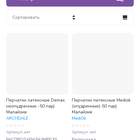
Сортировать
Цена - убывание
Цена - возрастание
Название - Я-А
Название - А-Я
Перчатки латексные Demax
Перчатки латексные Mediok
неопудренные -50 пар|
(опудренные)-50 пар|
Малайзия
Малайзия
ARCHDALE
MediOk
Артикул:
нет
Артикул:
нет
РАСПРОДАЕМ РАЗМЕР XS
Распродажа